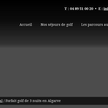
T : 04 89 51 00 20
• E :
in
Accueil
Nos séjours de golf
Les parcours au
al
/
Forfait golf de 3 nuits en Algarve