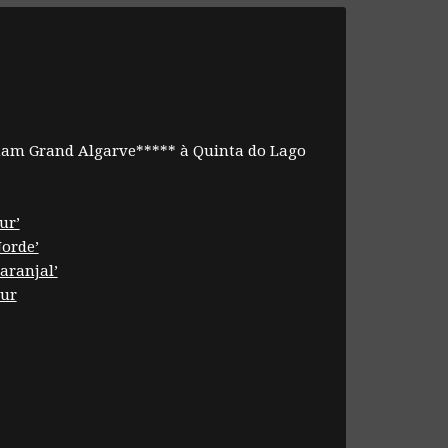
dham Grand Algarve***** à Quinta do Lago
ur’
Norde’
aranjal’
eur