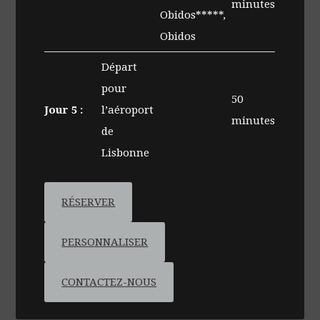
minutes
Obidos*****,
Obidos
Départ
pour
50
Jour 5 :
l’aéroport
minutes
de
Lisbonne
RÉSERVER
PERSONNALISER
CONTACTEZ-NOUS